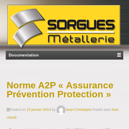
Documentation
Norme A2P « Assurance
Prévention Protection »
Posted on
22 janvier 2014
by
Jean Christophe
Publié dans
Non
classé