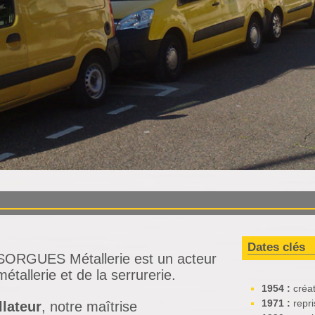
Dates clés
 SORGUES Métallerie est un acteur
tallerie et de la serrurerie.
1954 :
créat
1971 :
repri
llateur
, notre maîtrise